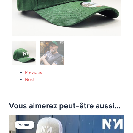
Previous
Next
Vous aimerez peut-être aussi…
Le
Le
Ce
prix
prix
Promo !
Promo !
produit
initial
actuel
était :
est :