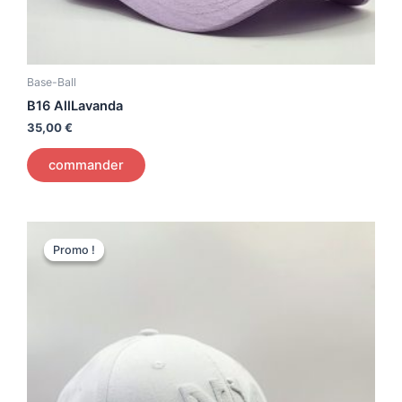
Base-Ball
B16 AllLavanda
35,00
€
commander
Le
Le
prix
prix
Promo !
Promo !
initial
actuel
était :
est :
35,00 €.
30,00 €.