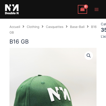
Aller
Main
au
Men
contenu
Ca
Accueil
Clothing
Casquettes
Base-Ball
B16
3
GB
L’a
B16 GB