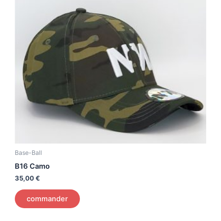
Base-Ball
B16 Camo
35,00
€
commander