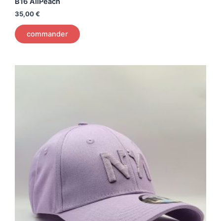
B16 AllPeach
35,00
€
commander